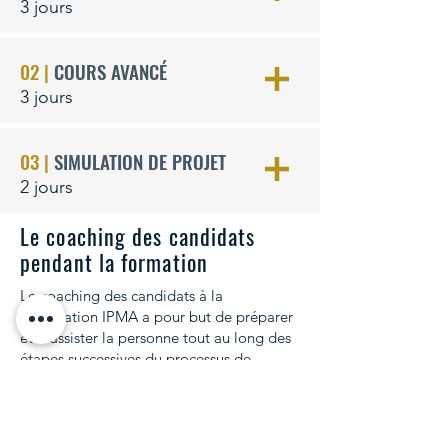
3 jours
02 |
COURS AVANCÉ
3 jours
03 |
SIMULATION DE PROJET
2 jours
Le coaching des candidats
pendant la formation
Le coaching des candidats à la
certification IPMA a pour but de préparer
et d’assister la personne tout au long des
étapes successives du processus de
certification. Le coaching peut être:
soit individuel (le candidat et son coach)
soit en groupe (max. 8 personnes).